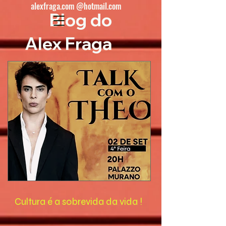
alexfraga.com @hotmail.com
Blog do
Alex Fraga
Cultura é a sobrevida da vida !