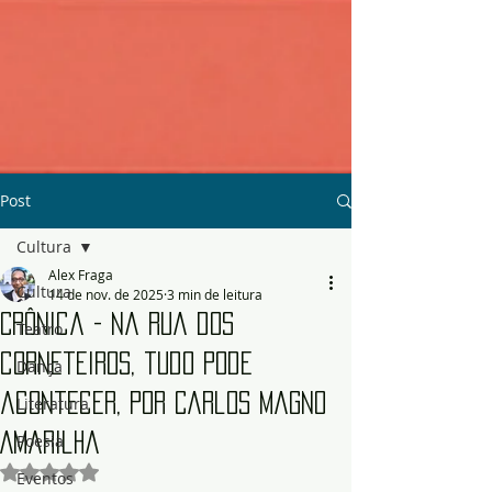
Post
Cultura
Alex Fraga
Cultura
14 de nov. de 2025
3 min de leitura
Crônica - Na rua dos
Teatro
corneteiros, tudo pode
Dança
acontecer, por Carlos Magno
Literatura
Amarilha
Poesia
Avaliado com NaN de 5 estrelas.
Eventos