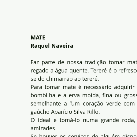
MATE
Raquel Naveira
Faz parte de nossa tradição tomar mat
regado a água quente. Tereré é o refres
se do chimarrão ao tereré.
Para tomar mate é necessário adquiri
bombilha e a erva moída, fina ou gross
semelhante a “um coração verde com 
gaúcho Aparício Silva Rillo.
O ideal é tomá-lo numa grande roda, so
amizades.
Se houver os serviços de alguém dispost