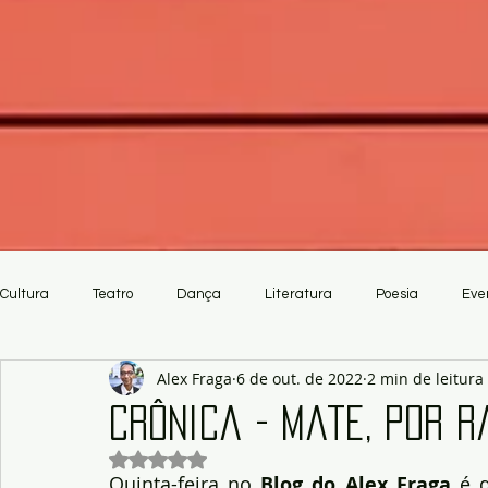
Cultura
Teatro
Dança
Literatura
Poesia
Eve
Alex Fraga
6 de out. de 2022
2 min de leitura
Crítica
Artesanato
Crônica - Mate, por 
Avaliado com NaN de 5 estrelas.
Quinta-feira no 
Blog do Alex Fraga 
é 