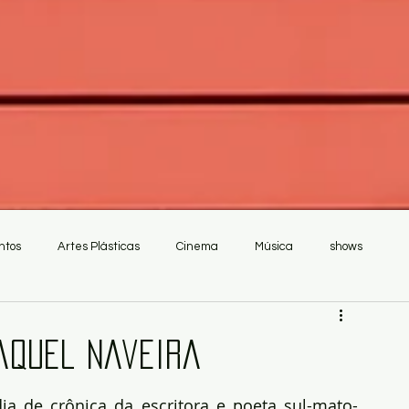
ntos
Artes Plásticas
Cinema
Música
shows
Raquel Naveira
dia de crônica da escritora e poeta sul-mato-