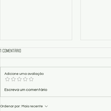
1 comentário
Adicione uma avaliação
Poema - Perfectibilidade, por
Reflexão - Am
Escreva um comentário
Carlos Magno Amarilha
Idi Souza
Ordenar por:
Mais recente