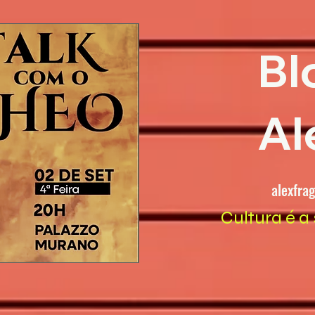
Bl
Al
alexfra
Cultura é a 