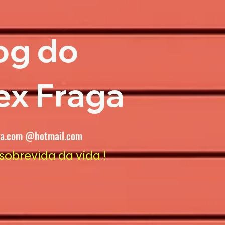
og do
ex Fraga
ga.com @hotmail.com
sobrevida da vida !