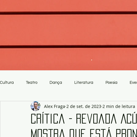
Cultura
Teatro
Dança
Literatura
Poesia
Eve
Alex Fraga
2 de set. de 2023
2 min de leitura
Crítica
Artesanato
Crítica - Revoada Ac
mostra que está pron