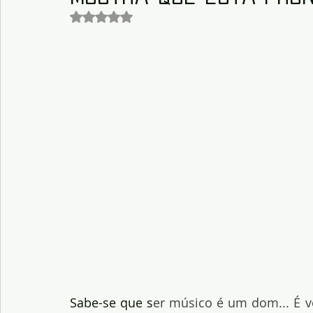
Avaliado com NaN de 5 estrelas.
Sabe-se que s
er músico é um dom... É ve