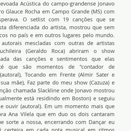
evoada Acústica do campo-grandense Jonavo 
tro Glauce Rocha em Campo Grande (MS) com 
perava. O setlist com 19 canções que se 
a diferenciada do artista, mostrou que sem 
cos no país e em outros lugares pelo mundo. 
autorais mescladas com outras de artistas 
Muchileira (Geraldo Roca) abriram o show 
alada das canções e sentimentos que elas 
té que são momentos de "contador de 
utoral), Tocando em Frente (Almir Sater e 
 sua mãe), Faz parte do meu show (Cazuza) e 
nção chamada Slackline onde Jonavo mostrou 
almente está residindo em Boston) e seguiu 
 ouvir (autoral). Em um momento mais que 
ra Ana Vilela que em duo os dois cantaram 
e sorte a nossa, encerrando com Dançar eu 
i certeira em cada nota musical em ritmos 