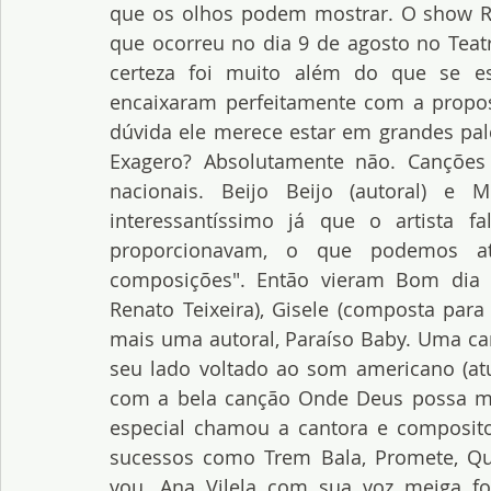
que os olhos podem mostrar. O show R
que ocorreu no dia 9 de agosto no Tea
certeza foi muito além do que se es
encaixaram perfeitamente com a propost
dúvida ele merece estar em grandes pal
Exagero? Absolutamente não. Canções 
nacionais. Beijo Beijo (autoral) e 
interessantíssimo já que o artista f
proporcionavam, o que podemos a
composições". Então vieram Bom dia (a
Renato Teixeira), Gisele (composta para
mais uma autoral, Paraíso Baby. Uma ca
seu lado voltado ao som americano (atu
com a bela canção Onde Deus possa me
especial chamou a cantora e composito
sucessos como Trem Bala, Promete, Qu
vou. Ana Vilela com sua voz meiga fo