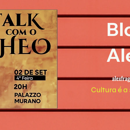
Bl
Al
alexfra
Cultura é a 