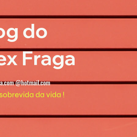
og do
ex Fraga
ga.com @hotmail.com
sobrevida da vida !