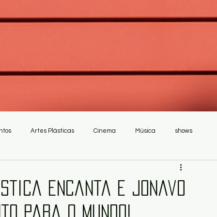
ntos
Artes Plásticas
Cinema
Música
shows
ústica encanta e Jonavo
to para o mundo!