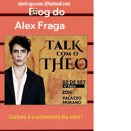
alexfraga.com @hotmail.com
Blog do
Alex Fraga
Cultura é a sobrevida da vida !