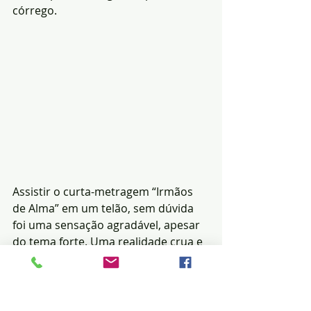
córrego.
Assistir o curta-metragem “Irmãos 
de Alma” em um telão, sem dúvida 
foi uma sensação agradável, apesar 
do tema forte. Uma realidade crua e 
nua dos fatos que que é quase que 
um cotidiano, principalmente nas 
famílias mais carentes. Só que mais 
uma vez Filipi mostra que não é 