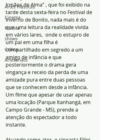
Irmãos de Alma” , que foi exibido na 
Artes Plásticas
tarde desta sexta-feira no Festival de 
Cinema
Inverno de Bonito, nada mais é do 
que uma leitura da realidade vivida 
Música
em vários lares,  onde o estupro de 
shows
um pai em uma filha é 
Crítica
compartilhado em segredo a um 
amigo de infância e que 
Artesanato
posteriormente o drama gera 
vingança e receio da perda de uma 
amizade pura entre duas pessoas 
que se conhecem desde a infância. 
Um filme que apesar de usar apenas 
uma locação (Parque Itanhangá, em 
Campo Grande - MS), prende a 
atenção do espectador a todo 
instante.
Atuando como ator, o cineasta Filipi 