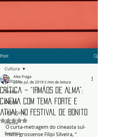
Post
Cultura
Alex Fraga
Cultura
26 de jul. de 2019
2 min de leitura
Crítica – “Irmãos de Alma”:
Teatro
cinema com tema forte e
Dança
atual no Festival de Bonito
Literatura
Avaliado com NaN de 5 estrelas.
Poesia
O curta-metragem do cineasta sul-
Eventos
mato-grossense Filipi Silveira, “ 