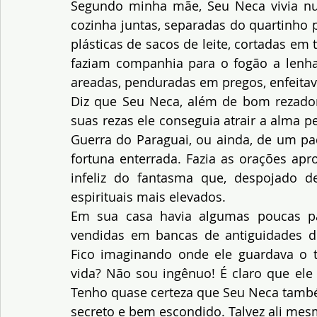
Segundo minha mãe, Seu Neca vivia num
cozinha juntas, separadas do quartinho
plásticas de sacos de leite, cortadas em 
faziam companhia para o fogão a lenha
areadas, penduradas em pregos, enfeita
Diz que Seu Neca, além de bom rezador,
suas rezas ele conseguia atrair a alma 
Guerra do Paraguai, ou ainda, de um pad
fortuna enterrada. Fazia as orações apro
infeliz do fantasma que, despojado de
espirituais mais elevados.
Em sua casa havia algumas poucas pat
vendidas em bancas de antiguidades de
Fico imaginando onde ele guardava o t
vida? Não sou ingênuo! É claro que el
Tenho quase certeza que Seu Neca també
secreto e bem escondido. Talvez ali mes