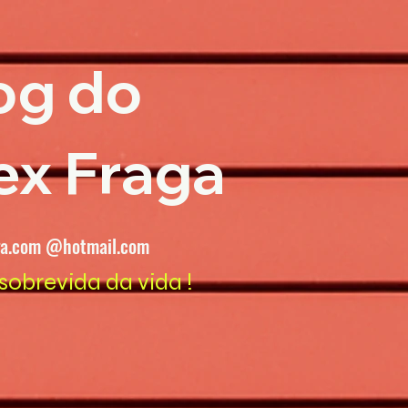
og do
ex Fraga
ga.com @hotmail.com
sobrevida da vida !