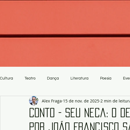
Cultura
Teatro
Dança
Literatura
Poesia
Eve
Alex Fraga
15 de nov. de 2025
2 min de leitur
Crítica
Artesanato
Conto - Seu Neca: o d
por João Francisco S