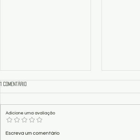
1 comentário
Adicione uma avaliação
Show - "Vital – O Musical dos
Poema - Funç
Escreva um comentário
Paralamas", nesta sexta no
Kaio Ramos