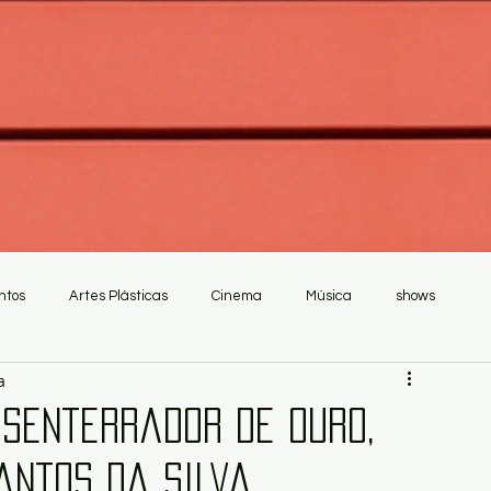
ntos
Artes Plásticas
Cinema
Música
shows
a
esenterrador de ouro,
antos da Silva