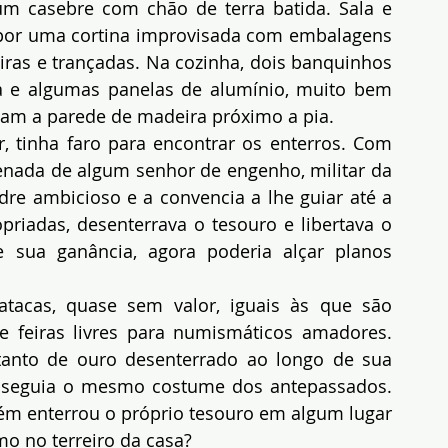
 casebre com chão de terra batida. Sala e 
 por uma cortina improvisada com embalagens 
tiras e trançadas. Na cozinha, dois banquinhos 
 e algumas panelas de alumínio, muito bem 
vam a parede de madeira próximo a pia.
 tinha faro para encontrar os enterros. Com 
penada de algum senhor de engenho, militar da 
re ambicioso e a convencia a lhe guiar até a 
priadas, desenterrava o tesouro e libertava o 
 sua ganância, agora poderia alçar planos 
acas, quase sem valor, iguais às que são 
 feiras livres para numismáticos amadores. 
anto de ouro desenterrado ao longo de sua 
e seguia o mesmo costume dos antepassados. 
m enterrou o próprio tesouro em algum lugar 
mo no terreiro da casa?