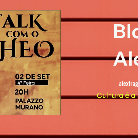
Bl
Al
alexfra
Cultura é a 