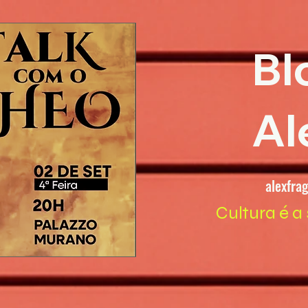
Bl
Al
alexfra
Cultura é a 