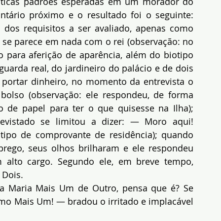
ísticas padrões esperadas em um morador do 
tário próximo e o resultado foi o seguinte: 
dos requisitos a ser avaliado, apenas como 
o se parece em nada com o rei (observação: no 
o para aferição de aparência, além do biotipo 
arda real, do jardineiro do palácio e de dois 
a portar dinheiro, no momento da entrevista o 
bolso (observação: ele respondeu, de forma 
 de papel para ter o que quisesse na Ilha); 
evistado se limitou a dizer: — Moro aqui! 
tipo de comprovante de residência); quando 
rego, seus olhos brilharam e ele respondeu 
alto cargo. Segundo ele, em breve tempo, 
 Dois.
a Maria Mais Um de Outro, pensa que é? Se 
o Mais Um! — bradou o irritado e implacável 