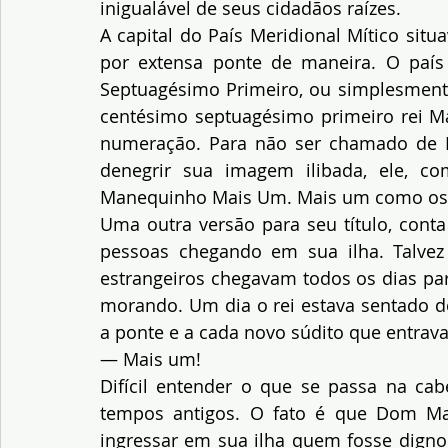
inigualável de seus cidadãos raízes.
A capital do País Meridional Mítico situ
por extensa ponte de maneira. O paí
Septuagésimo Primeiro, ou simplesment
centésimo septuagésimo primeiro rei Manu
numeração. Para não ser chamado de M
denegrir sua imagem ilibada, ele, co
Manequinho Mais Um. Mais um como os o
Uma outra versão para seu título, conta 
pessoas chegando em sua ilha. Talvez 
estrangeiros chegavam todos os dias par
morando. Um dia o rei estava sentado de
a ponte e a cada novo súdito que entrava
— Mais um!
Difícil entender o que se passa na cab
tempos antigos. O fato é que Dom Ma
ingressar em sua ilha quem fosse digno 