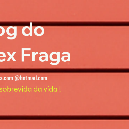
og do
ex Fraga
ga.com @hotmail.com
sobrevida da vida !