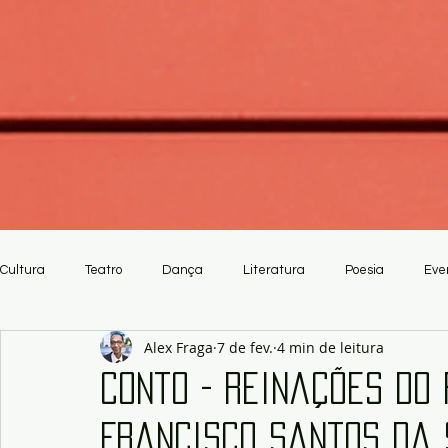
Cultura
Teatro
Dança
Literatura
Poesia
Eve
Alex Fraga
7 de fev.
4 min de leitura
Crítica
Artesanato
Conto - Reinações do 
Francisco Santos da 