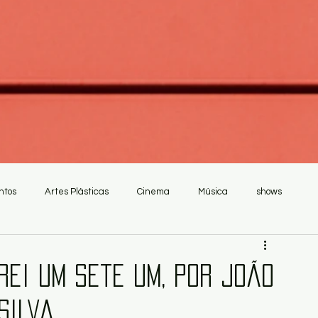
ntos
Artes Plásticas
Cinema
Música
shows
rei Um Sete Um, por João
Silva