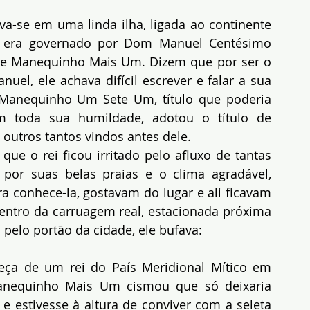
ava-se em uma linda ilha, ligada ao continente 
s era governado por Dom Manuel Centésimo 
e Manequinho Mais Um. Dizem que por ser o 
el, ele achava difícil escrever e falar a sua 
anequinho Um Sete Um, título que poderia 
m toda sua humildade, adotou o título de 
utros tantos vindos antes dele.
que o rei ficou irritado pelo afluxo de tantas 
por suas belas praias e o clima agradável, 
a conhece-la, gostavam do lugar e ali ficavam 
ntro da carruagem real, estacionada próxima 
 pelo portão da cidade, ele bufava:
eça de um rei do País Meridional Mítico em 
nequinho Mais Um cismou que só deixaria 
e estivesse à altura de conviver com a seleta 