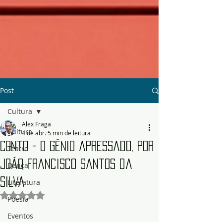
Post
Cultura
Alex Fraga
Cultura
4 de abr.
5 min de leitura
Conto - O gênio apressado, por
Teatro
João Francisco Santos da
Dança
Silva
Literatura
Avaliado com NaN de 5 estrelas.
Poesia
Eventos