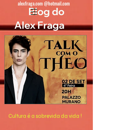
alexfraga.com @hotmail.com
Blog do
Alex Fraga
Cultura é a sobrevida da vida !