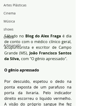
Artes Plásticas
Cinema
Música
shows
Sábado no 
Blog do Alex Fraga
 é dia 
Crítica
de conto com o médico clínico geral, 
Artesanato
acupunturista e escritor de Campo 
Grande (MS), 
João Francisco Santos 
da Silva,
 com "O gênio apressado".
O gênio apressado
Por descuido, espetou o dedo na 
ponta exposta de um parafuso na 
porta da livraria. Pelo indicador 
direito escorreu o liquido vermelho. 
A visão do próprio sangue lhe fez 