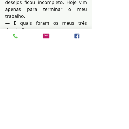
desejos ficou incompleto. Hoje vim 
apenas para terminar o meu 
trabalho.
— E quais foram os meus três 
desejos?
— Deixe-me ver — o gênio fingiu 
estar pensando e logo respondeu — 
Primeiro desejo: não passar frio; 
segundo desejo: dinheiro para 
comprar gibis e livros usados e 
terceiro desejo: não desmaiar 
quando ver sangue.
— Mas eu não lhe pedi essas coisas! 
— Disse o homem ensanguentado e 
indignado.
— Agora você está sendo mal-
agradecido comigo. Se for 
contabilizar todos os seus desejos 
realizados, foram até mais de três. 