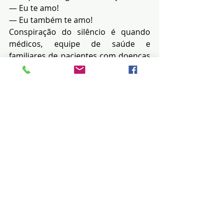
— Eu te amo!
— Eu também te amo!
Conspiração do silêncio é quando 
médicos, equipe de saúde e 
familiares de pacientes com doenças 
graves e potencialmente fatais, como 
o câncer, escondem, ou sonegam 
informações do doente sobre seu 
diagnóstico, bem como a gravidade 
da doença.
Argumentam que fazem isso para 
poupá-lo de mais sofrimento. Tal 
dificuldade de comunicação pode 
gerar uma ruptura da confiança do 
enfermo naquelas pessoas que lhe 
mentem ou omitem informações 
sobre o seu quadro clínico, criando 
uma barreira que, muitas vezes, o 