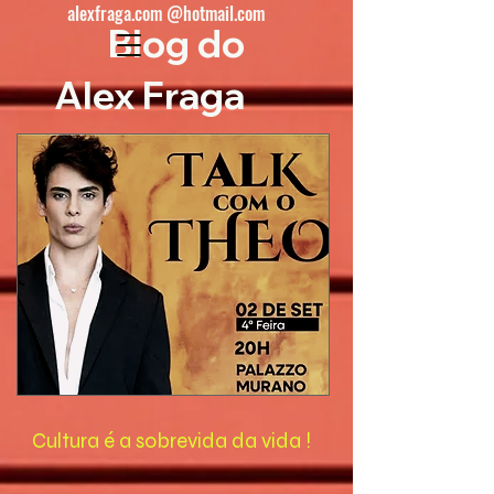
alexfraga.com @hotmail.com
Blog do
Alex Fraga
Cultura é a sobrevida da vida !