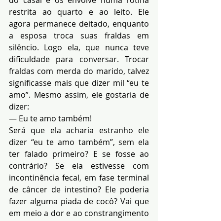
do casal e os envolve numa rotina 
restrita ao quarto e ao leito. Ele 
agora permanece deitado, enquanto 
a esposa troca suas fraldas em 
silêncio. Logo ela, que nunca teve 
dificuldade para conversar. Trocar 
fraldas com merda do marido, talvez 
significasse mais que dizer mil “eu te 
amo”. Mesmo assim, ele gostaria de 
dizer:
— Eu te amo também!
Será que ela acharia estranho ele 
dizer “eu te amo também”, sem ela 
ter falado primeiro? E se fosse ao 
contrário? Se ela estivesse com 
incontinência fecal, em fase terminal 
de câncer de intestino? Ele poderia 
fazer alguma piada de cocô? Vai que 
em meio a dor e ao constrangimento 