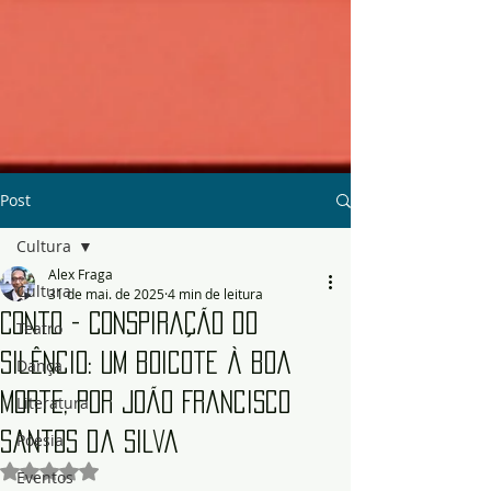
Post
Cultura
Alex Fraga
Cultura
31 de mai. de 2025
4 min de leitura
Conto - Conspiração do
Teatro
silêncio: um boicote à boa
Dança
morte, por João Francisco
Literatura
Santos da Silva
Poesia
Avaliado com NaN de 5 estrelas.
Eventos