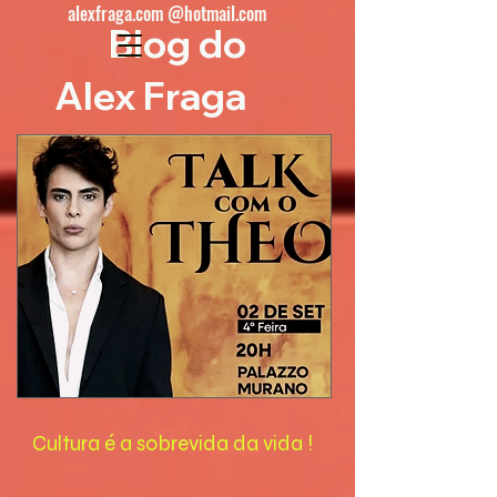
alexfraga.com @hotmail.com
Blog do
Alex Fraga
Cultura é a sobrevida da vida !