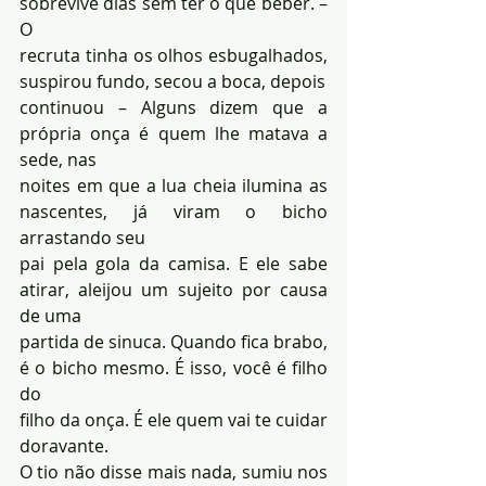
sobrevive dias sem ter o que beber. – 
O 
recruta tinha os olhos esbugalhados, 
suspirou fundo, secou a boca, depois 
continuou – Alguns dizem que a 
própria onça é quem lhe matava a 
sede, nas
noites em que a lua cheia ilumina as 
nascentes, já viram o bicho 
arrastando seu 
pai pela gola da camisa. E ele sabe 
atirar, aleijou um sujeito por causa 
de uma 
partida de sinuca. Quando fica brabo, 
é o bicho mesmo. É isso, você é filho 
do 
filho da onça. É ele quem vai te cuidar 
doravante. 
O tio não disse mais nada, sumiu nos 