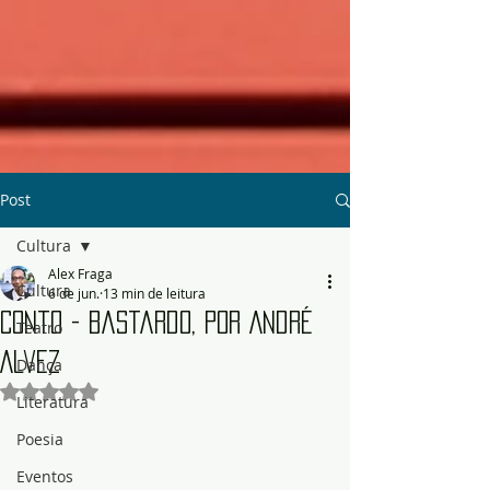
Post
Cultura
Alex Fraga
Cultura
6 de jun.
13 min de leitura
Conto - Bastardo, por André
Teatro
Alvez
Dança
Avaliado com NaN de 5 estrelas.
Literatura
Poesia
Eventos