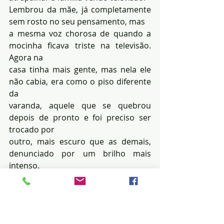
Lembrou da mãe, já completamente 
sem rosto no seu pensamento, mas 
a mesma voz chorosa de quando a 
mocinha ficava triste na televisão. 
Agora na 
casa tinha mais gente, mas nela ele 
não cabia, era como o piso diferente 
da 
varanda, aquele que se quebrou 
depois de pronto e foi preciso ser 
trocado por 
outro, mais escuro que as demais, 
denunciado por um brilho mais 
intenso.
A vida foi seguindo seu novo curso, e 
logo Hélio já sabia fazer camisas. O 
dia todo trabalhando ao lado do filho 
da onça, tinha vontade de perguntar 