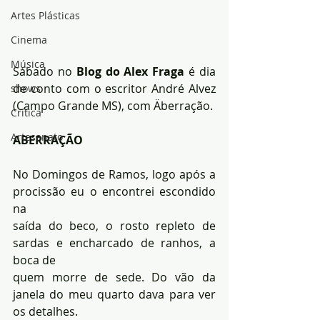
Artes Plásticas
Cinema
Música
Sábado no 
Blog do Alex Fraga
 é dia 
de conto com o escritor André Alvez 
shows
(Campo Grande MS), com Äberração.
Crítica
Artesanato
ABERRAÇÃO
No Domingos de Ramos, logo após a 
procissão eu o encontrei escondido 
na 
saída do beco, o rosto repleto de 
sardas e encharcado de ranhos, a 
boca de 
quem morre de sede. Do vão da 
janela do meu quarto dava para ver 
os detalhes. 