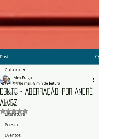
Post
Cultura
Alex Fraga
Cultura
14 de mar.
8 min de leitura
Conto - Aberração, por André
Teatro
Alvez
Dança
Avaliado com NaN de 5 estrelas.
Literatura
Poesia
Eventos