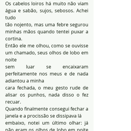
Os cabelos loiros há muito não viam 
água e sabão, sujos, sebosos. Achei 
tudo 
tão nojento, mas uma febre segurou 
minhas mãos quando tentei puxar a 
cortina. 
Então ele me olhou, como se ouvisse 
um chamado, seus olhos de lobo em 
noite 
sem luar se encaixaram 
perfeitamente nos meus e de nada 
adiantou a minha 
cara fechada, o meu gesto rude de 
alisar os punhos, nada disso o fez 
recuar. 
Quando finalmente consegui fechar a 
janela e a procissão se dissipava lá 
embaixo, notei um último olhar: já 
não eram os olhos de lobo em noite 