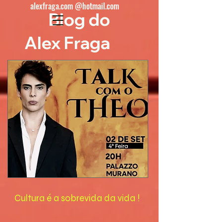
alexfraga.com @hotmail.com
Blog do
Alex Fraga
Cultura é a sobrevida da vida !