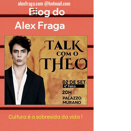
alexfraga.com @hotmail.com
Blog do
Alex Fraga
Cultura é a sobrevida da vida !