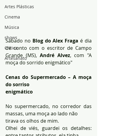
Artes Plásticas
Cinema
Música
shows
Sábado no 
Blog do Alex Fraga 
é dia 
de conto com o escritor de Campo 
Crítica
Grande (MS), 
André Alvez
, com "A 
Artesanato
moça do sorrido enigmático"
Cenas do Supermercado – A moça 
do sorriso 
enigmático
No supermercado, no corredor das 
massas, uma moça ao lado não 
tirava os olhos de mim.
Olhei de viés, guardei os detalhes: 
entre tantos atributos, ela tinha 