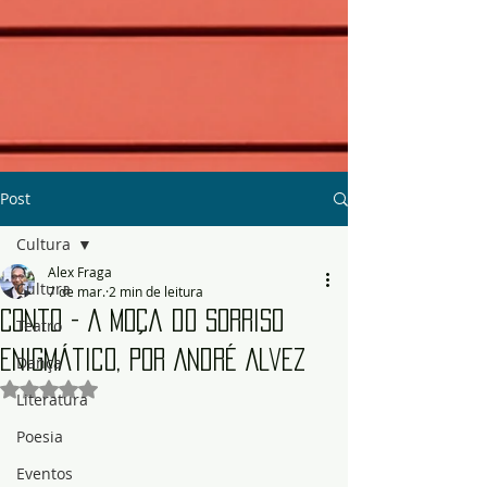
Post
Cultura
Alex Fraga
Cultura
7 de mar.
2 min de leitura
Conto - A moça do sorriso
Teatro
enigmático, por André Alvez
Dança
Avaliado com NaN de 5 estrelas.
Literatura
Poesia
Eventos