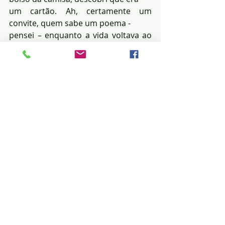
um cartão. Ah, certamente um 
convite, quem sabe um poema -
pensei – enquanto a vida voltava ao 
normal. 
Paguei a conta, ajeitei os embrulhos, 
fui saindo de mansinho, 
empurrando o carrinho de compras 
bem devagar, aos poucos 
retirando o cartão do bolso e o 
levando até ao alcance das minhas 
vistas e ajeitando os óculos no rosto: 
em letras bonitas, estava 
escrito: Doutora Carol de Azevedo, 
dermatologista, especialista em 
implante de cabelos.
Joguei fora o cartão, tinha pressa pra 
fazer meu macarrão...