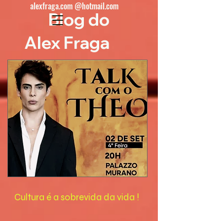
alexfraga.com @hotmail.com
Blog do
Alex Fraga
Cultura é a sobrevida da vida !