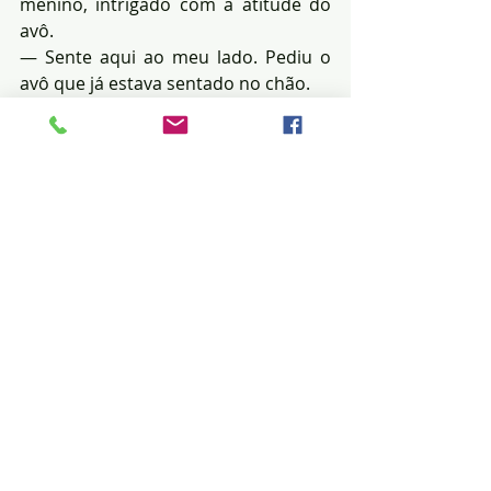
menino, intrigado com a atitude do 
avô.
— Sente aqui ao meu lado. Pediu o 
avô que já estava sentado no chão.
— Chegou a hora tão aguardada. Vou 
lhe contar o meu grande segredo. 
Preparado?
— A verdade é que eu nunca entrei 
nessa casa.
Os olhos de Vince estavam 
arregalados pela surpreendente 
revelação do avô.
— Todas às vezes que vinha brincar 
na praça, eu olhava de lá do outro 
lado, e via essa casa de madeira, 
antiga e desabitada. E eu ficava muito 
curioso. Igual você está agora, 
querendo saber o que havia dentro 
dela. Então, eu imaginava mil coisas. 