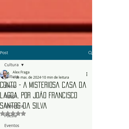
Post
Cultura
Alex Fraga
Cultura
4 de mai. de 2024
10 min de leitura
Conto - A misteriosa casa da
Teatro
lagoa, por João Francisco
Dança
Santos da Silva
Literatura
Avaliado com NaN de 5 estrelas.
Poesia
Eventos