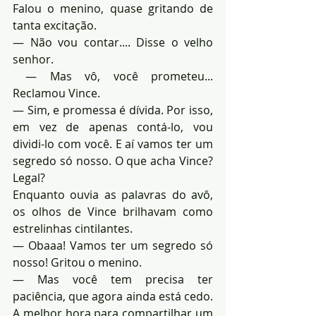
Falou o menino, quase gritando de 
tanta excitação.
— Não vou contar.... Disse o velho 
senhor.
 — Mas vô, você prometeu... 
Reclamou Vince.
— Sim, e promessa é dívida. Por isso, 
em vez de apenas contá-lo, vou 
dividi-lo com você. E aí vamos ter um 
segredo só nosso. O que acha Vince? 
Legal?
Enquanto ouvia as palavras do avô, 
os olhos de Vince brilhavam como 
estrelinhas cintilantes.
— Obaaa! Vamos ter um segredo só 
nosso! Gritou o menino.
— Mas você tem precisa ter 
paciência, que agora ainda está cedo. 
A melhor hora para compartilhar um 