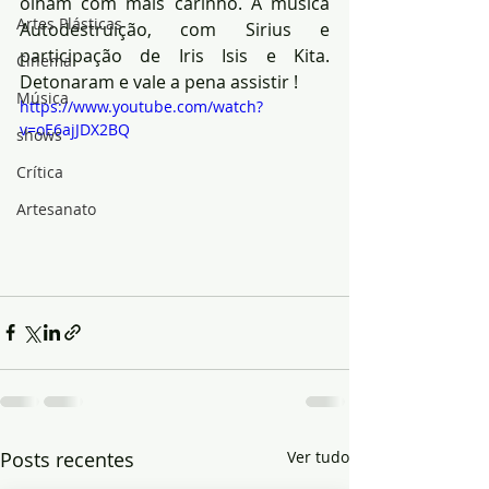
olham com mais carinho. A música 
Artes Plásticas
Autodestruição, com Sirius e 
participação de Iris Isis e Kita. 
Cinema
Detonaram e vale a pena assistir !
Música
https://www.youtube.com/watch?
v=oE6ajJDX2BQ
shows
Crítica
Artesanato
Posts recentes
Ver tudo