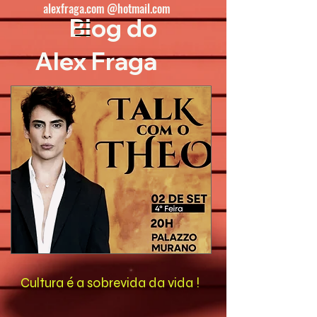
alexfraga.com @hotmail.com
Blog do
Alex Fraga
Cultura é a sobrevida da vida !