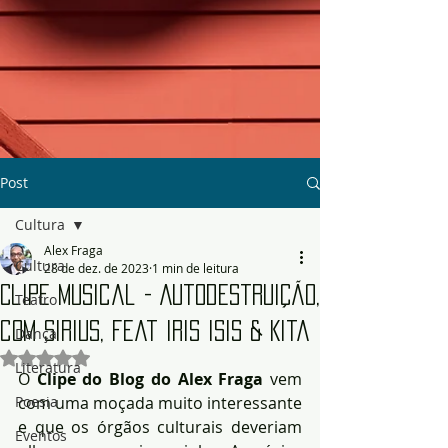
Post
Cultura
Alex Fraga
Cultura
28 de dez. de 2023
1 min de leitura
Clipe Musical - Autodestruição,
Teatro
com Sirius, feat Iris Isis & Kita
Dança
Avaliado com NaN de 5 estrelas.
Literatura
O 
Clipe do Blog do Alex Fraga 
vem 
Poesia
com uma moçada muito interessante 
e que os órgãos culturais deveriam 
Eventos