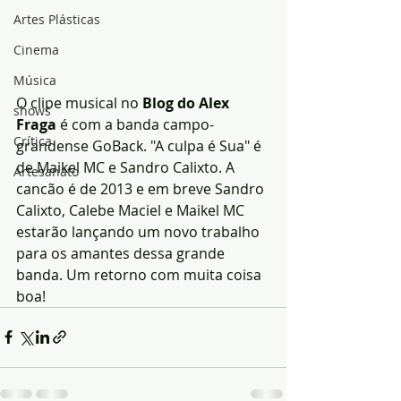
Artes Plásticas
Cinema
Música
O clipe musical no
 Blog do Alex 
shows
Fraga
 é com a banda campo-
Crítica
grandense GoBack. "A culpa é Sua" é 
de Maikel MC e Sandro Calixto. A 
Artesanato
cancão é de 2013 e em breve Sandro 
Calixto, Calebe Maciel e Maikel MC 
estarão lançando um novo trabalho 
para os amantes dessa grande 
banda. Um retorno com muita coisa 
boa!