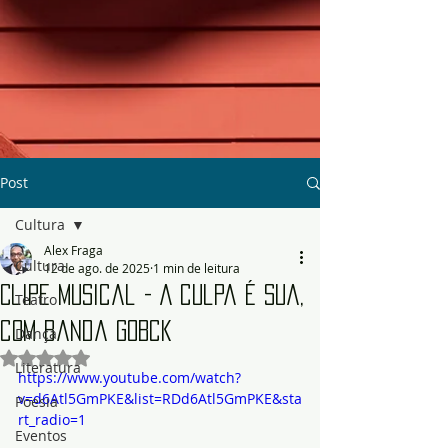
Post
Cultura
Alex Fraga
Cultura
12 de ago. de 2025
1 min de leitura
Clipe Musical - A culpa é Sua,
Teatro
com banda GoBck
Dança
Avaliado com NaN de 5 estrelas.
Literatura
https://www.youtube.com/watch?
v=d6Atl5GmPKE&list=RDd6Atl5GmPKE&sta
Poesia
rt_radio=1
Eventos