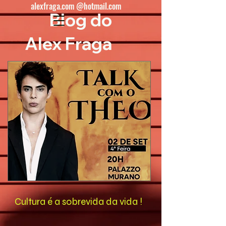
alexfraga.com @hotmail.com
Blog do
Alex Fraga
Cultura é a sobrevida da vida !