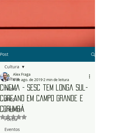
Post
Cultura
Alex Fraga
Cultura
6 de ago. de 2019
2 min de leitura
Cinema - Sesc tem longa sul-
Teatro
coreano em Campo Grande e
Dança
Corumbá
Literatura
Avaliado com NaN de 5 estrelas.
Poesia
Eventos