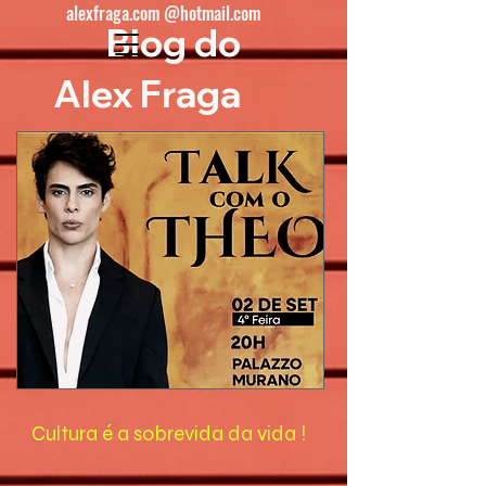
alexfraga.com @hotmail.com
Blog do
Alex Fraga
Cultura é a sobrevida da vida !