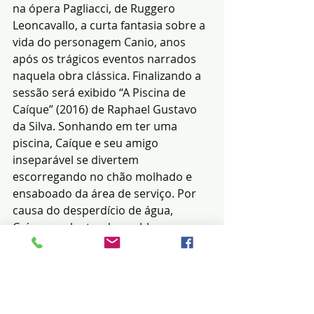
na ópera Pagliacci, de Ruggero 
Leoncavallo, a curta fantasia sobre a 
vida do personagem Canio, anos 
após os trágicos eventos narrados 
naquela obra clássica. Finalizando a 
sessão será exibido “A Piscina de 
Caíque” (2016) de Raphael Gustavo 
da Silva. Sonhando em ter uma 
piscina, Caíque e seu amigo 
inseparável se divertem 
escorregando no chão molhado e 
ensaboado da área de serviço. Por 
causa do desperdício de água, 
Caíque acaba tendo problemas com 
a mãe.
O Sesc Cultura está localizado na 
Avenida Afonso Pena, nº 2270. 
Informações pelo telefone 3311-