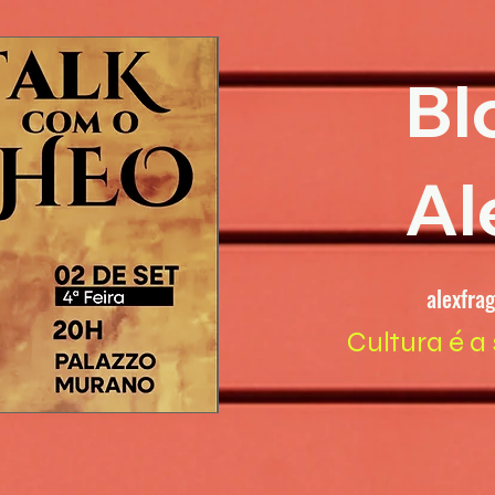
Bl
Al
alexfra
Cultura é a 