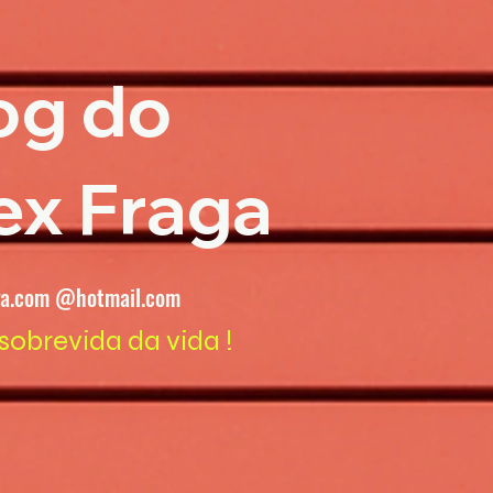
og do
ex Fraga
ga.com @hotmail.com
sobrevida da vida !