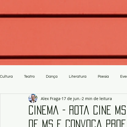
Cultura
Teatro
Dança
Literatura
Poesia
Eve
Alex Fraga
17 de jun.
2 min de leitura
Crítica
Artesanato
Cinema - Rota Cine M
de MS e convoca prof