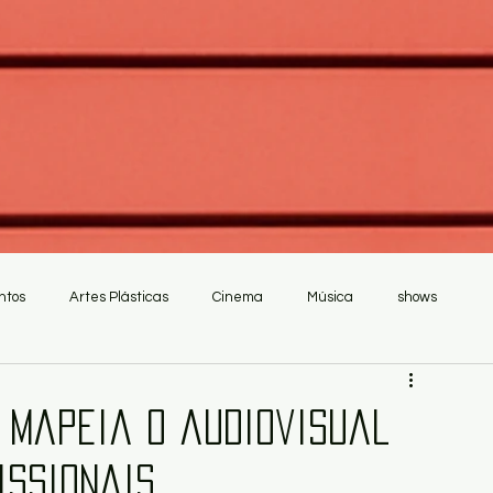
ntos
Artes Plásticas
Cinema
Música
shows
S mapeia o audiovisual
issionais