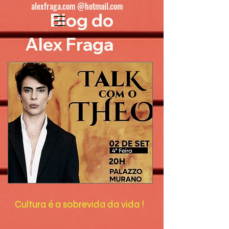
alexfraga.com @hotmail.com
Blog do
Alex Fraga
Cultura é a sobrevida da vida !