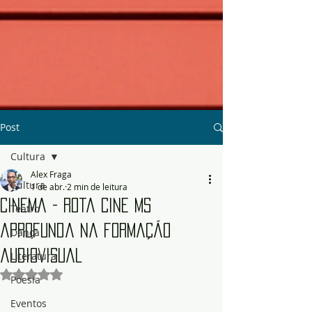
Post
Cultura
Alex Fraga
Cultura
1 de abr.
2 min de leitura
Cinema - Rota Cine MS
Teatro
aprofunda na formação
Dança
audiovisual
Literatura
Avaliado com NaN de 5 estrelas.
Poesia
Eventos