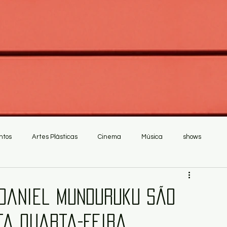
ntos
Artes Plásticas
Cinema
Música
shows
 Daniel Munduruku são
ta quarta-feira