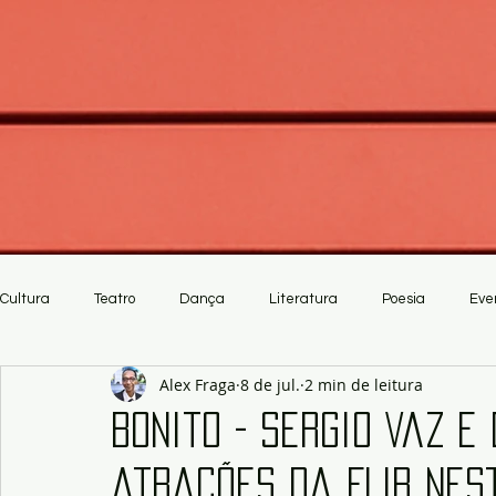
Cultura
Teatro
Dança
Literatura
Poesia
Eve
Alex Fraga
8 de jul.
2 min de leitura
Crítica
Artesanato
Bonito - Sergio Vaz e
atrações da FLIB nes