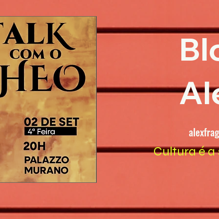
Bl
Al
alexfra
Cultura é a 