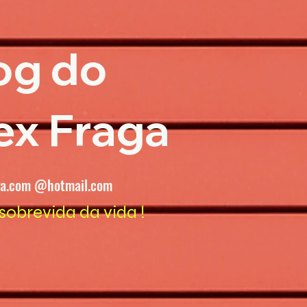
og do
ex Fraga
ga.com @hotmail.com
sobrevida da vida !