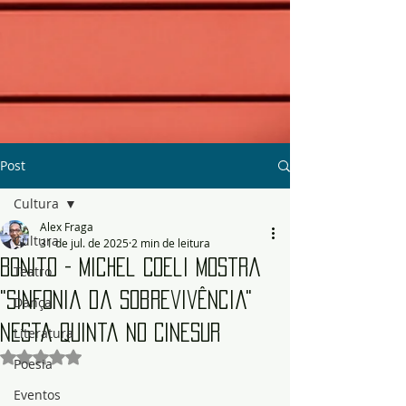
Post
Cultura
Alex Fraga
Cultura
31 de jul. de 2025
2 min de leitura
Bonito - Michel Coeli mostra
Teatro
"Sinfonia da Sobrevivência"
Dança
nesta quinta no CineSur
Literatura
Avaliado com NaN de 5 estrelas.
Poesia
Eventos