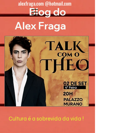
alexfraga.com @hotmail.com
Blog do
Alex Fraga
Cultura é a sobrevida da vida !