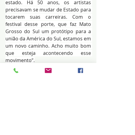
estado. Há 50 anos, os artistas 
precisavam se mudar de Estado para 
tocarem suas carreiras. Com o 
festival desse porte, que faz Mato 
Grosso do Sul um protótipo para a 
união da América do Sul, estamos em 
um novo caminho. Acho muito bom 
que esteja acontecendo esse 
movimento”.
Mãos já grafadas
 – Na última 
segunda-feira, 28, quem também 
deixou suas marcas para a memória 
audiovisual sul-mato-grossense 
foram os artistas Ana Brun 
(tamanduá-mirim), Maeve Jinkings 
(lobo-guará), Antonio Pitanga (onça-
pintada), a produtora Cecília Diez 
(papagaio) e o distribuidor Jean-