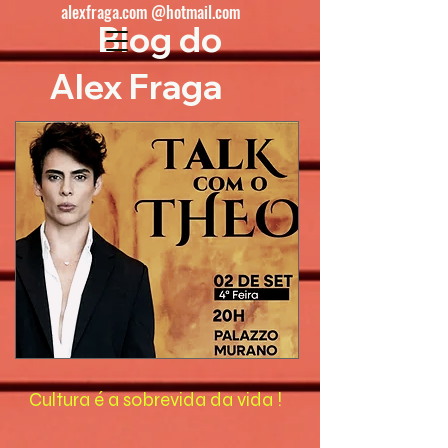
alexfraga.com @hotmail.com
Blog do
Alex Fraga
Cultura é a sobrevida da vida !