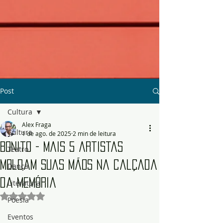
Post
Cultura
Alex Fraga
Cultura
1 de ago. de 2025
2 min de leitura
Bonito - Mais 5 artistas
Teatro
moldam suas mãos na calçada
Dança
da memória
Literatura
Avaliado com NaN de 5 estrelas.
Poesia
Eventos