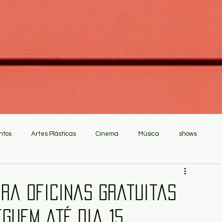
ntos
Artes Plásticas
Cinema
Música
shows
ara oficinas gratuitas
guem até dia 15