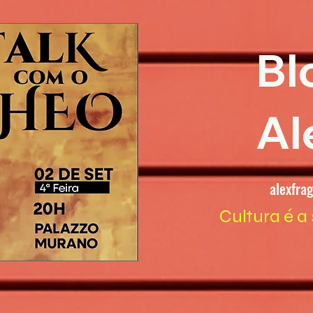
Bl
Al
alexfra
Cultura é a 