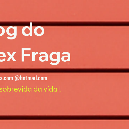
og do
ex Fraga
ga.com @hotmail.com
sobrevida da vida !