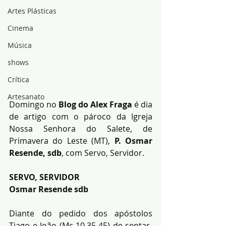
Artes Plásticas
Cinema
Música
shows
Crítica
Artesanato
Domingo no 
Blog do Alex Fraga
 é dia 
de artigo com o pároco da Igreja 
Nossa Senhora do Salete, de 
Primavera do Leste (MT),
 P. Osmar 
Resende, sdb
, com Servo, Servidor.
SERVO, SERVIDOR 
Osmar Resende sdb
Diante do pedido dos apóstolos 
Tiago e João (Mc 10,35-45) de sentar-