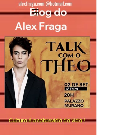
alexfraga.com @hotmail.com
Blog do
Alex Fraga
Cultura é a sobrevida da vida !