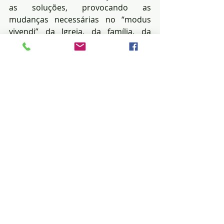
as soluções, provocando as 
mudanças necessárias no “modus 
vivendi” da Igreja, da família, da 
sociedade.
Precisamos recuperar 
constantemente o ânimo e promover 
o diálogo, a convivência e não o 
autoritarismo, o dogmatismo.
Estamos neste mundo para servir. 
Dom Bosco já dizia: “Quem não vive 
para servir, não serve para viver”.
Posts recentes
Ver tudo