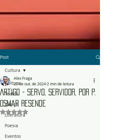
Post
Cultura
Alex Fraga
Cultura
20 de out. de 2024
2 min de leitura
Artigo - Servo, Servidor, por P.
Teatro
Osmar Resende
Dança
Avaliado com NaN de 5 estrelas.
Literatura
Poesia
Eventos