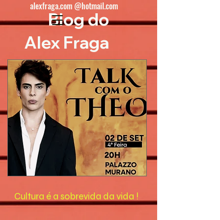
alexfraga.com @hotmail.com
Blog do
Alex Fraga
Cultura é a sobrevida da vida !