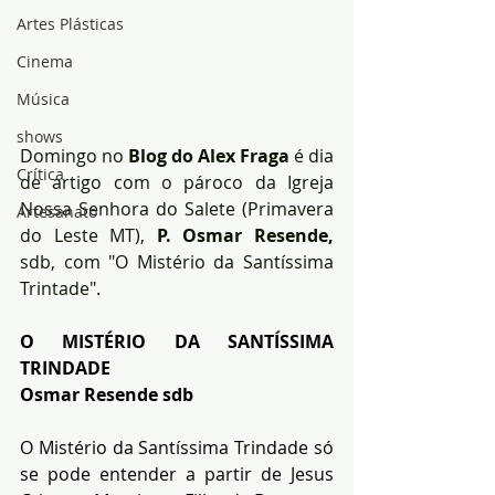
Artes Plásticas
Cinema
Música
shows
Domingo no 
Blog do Alex Fraga
 é dia 
Crítica
de artigo com o pároco da Igreja 
Nossa Senhora do Salete (Primavera 
Artesanato
do Leste MT), 
P. Osmar Resende,
sdb, com "O Mistério da Santíssima 
Trintade".
O MISTÉRIO DA SANTÍSSIMA 
TRINDADE 
Osmar Resende sdb
O Mistério da Santíssima Trindade só 
se pode entender a partir de Jesus 