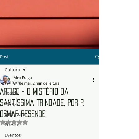
Post
Cultura
Alex Fraga
Cultura
31 de mai.
2 min de leitura
Artigo - O Mistério da
Teatro
Santíssima Trindade, por P.
Dança
Osmar Resende
Literatura
Avaliado com NaN de 5 estrelas.
Poesia
Eventos