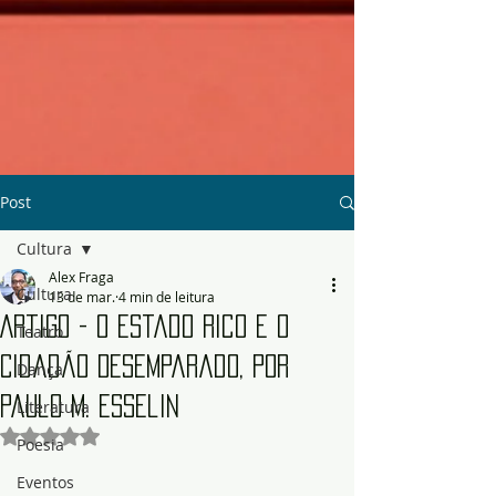
Post
Cultura
Alex Fraga
Cultura
13 de mar.
4 min de leitura
Artigo - O Estado Rico e o
Teatro
Cidadão Desemparado, por
Dança
Paulo M. Esselin
Literatura
Avaliado com NaN de 5 estrelas.
Poesia
Eventos