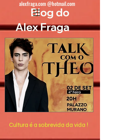
alexfraga.com @hotmail.com
Blog do
Alex Fraga
Cultura é a sobrevida da vida !