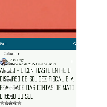
Post
Cultura
Alex Fraga
Cultura
15 de set. de 2025
4 min de leitura
Artigo - O Contraste entre o
Teatro
Discurso de Solidez Fiscal e a
Dança
Realidade das Contas de Mato
Literatura
Grosso do Sul
Poesia
Avaliado com NaN de 5 estrelas.
Eventos