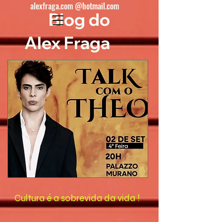
alexfraga.com @hotmail.com
Blog do
Alex Fraga
Cultura é a sobrevida da vida !