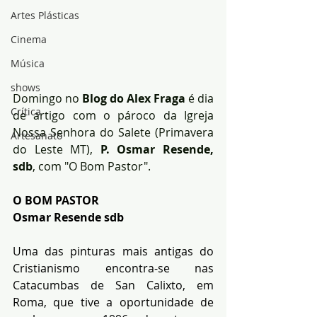
Artes Plásticas
Cinema
Música
shows
Domingo no 
Blog do Alex Fraga 
é dia 
Crítica
de artigo com o pároco da Igreja 
Nossa Senhora do Salete (Primavera 
Artesanato
do Leste MT),
 P. Osmar Resende, 
sdb
, com "O Bom Pastor".
O BOM PASTOR 
Osmar Resende sdb
Uma das pinturas mais antigas do 
Cristianismo encontra-se nas 
Catacumbas de San Calixto, em 
Roma, que tive a oportunidade de 