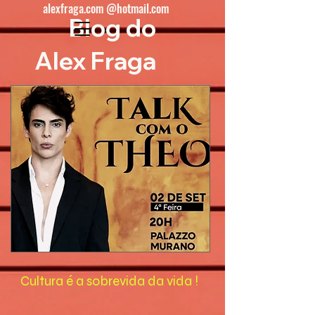
alexfraga.com @hotmail.com
Blog do
Alex Fraga
Cultura é a sobrevida da vida !