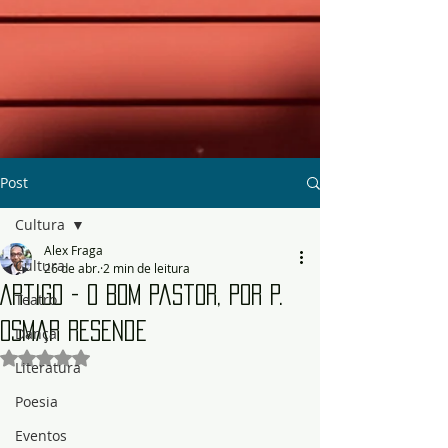
Post
Cultura
Alex Fraga
Cultura
26 de abr.
2 min de leitura
Artigo - O Bom Pastor, por P.
Teatro
Osmar Resende
Dança
Avaliado com NaN de 5 estrelas.
Literatura
Poesia
Eventos