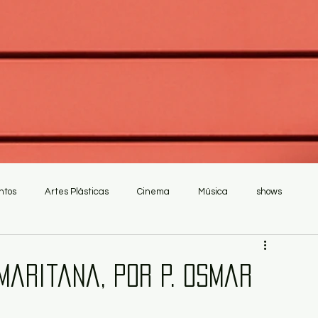
ntos
Artes Plásticas
Cinema
Música
shows
maritana, por P. Osmar