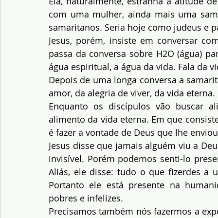
Ela, naturalmente, estranha a atitude d
com uma mulher, ainda mais uma sama
samaritanos. Seria hoje como judeus e pa
Jesus, porém, insiste em conversar com
passa da conversa sobre H2O (água) para
água espiritual, a água da vida. Fala da v
Depois de uma longa conversa a samarita
amor, da alegria de viver, da vida eterna.
Enquanto os discípulos vão buscar ali
alimento da vida eterna. Em que consiste
é fazer a vontade de Deus que lhe enviou
Jesus disse que jamais alguém viu a Deu
invisível. Porém podemos senti-lo pres
Aliás, ele disse: tudo o que fizerdes a
Portanto ele está presente na human
pobres e infelizes.
Precisamos também nós fazermos a expe