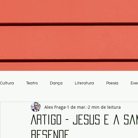
Cultura
Teatro
Dança
Literatura
Poesia
Eve
Alex Fraga
1 de mar.
2 min de leitura
Crítica
Artesanato
Artigo - Jesus e a Sa
Resende