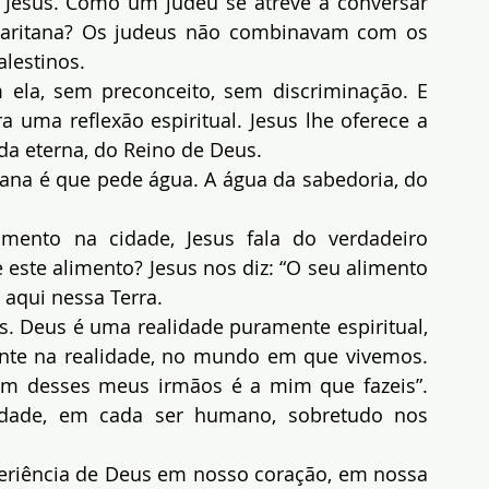
e Jesus. Como um judeu se atreve a conversar 
ritana? Os judeus não combinavam com os 
lestinos.
 ela, sem preconceito, sem discriminação. E 
 uma reflexão espiritual. Jesus lhe oferece a 
ida eterna, do Reino de Deus.
na é que pede água. A água da sabedoria, do 
mento na cidade, Jesus fala do verdadeiro 
 este alimento? Jesus nos diz: “O seu alimento 
 aqui nessa Terra.
s. Deus é uma realidade puramente espiritual, 
ente na realidade, no mundo em que vivemos. 
 um desses meus irmãos é a mim que fazeis”. 
idade, em cada ser humano, sobretudo nos 
riência de Deus em nosso coração, em nossa 