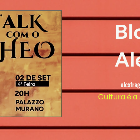
Bl
Al
alexfra
Cultura é a 