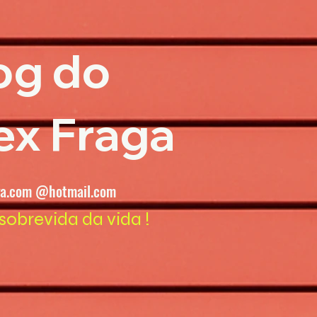
og do
ex Fraga
ga.com @hotmail.com
sobrevida da vida !