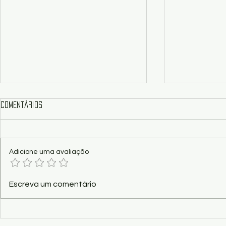
Comentários
Adicione uma avaliação
Poesia - Rio Paraguai, berço de
Festival de Inverno 
Escreva um comentário
guerra e de paz - parte XV, por
edital apaga
Athayde Nery
musical de M