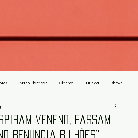
ntos
Artes Plásticas
Cinema
Música
shows
a
espiram veneno, passam
o renuncia Bilhões”,