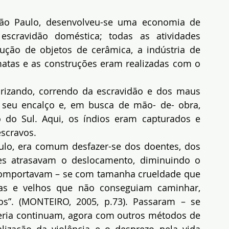
São Paulo, desenvolveu-se uma economia de 
scravidão doméstica; todas as atividades 
odução de objetos de cerâmica, a indústria de 
atas e as construções eram realizadas com o 
rizando, correndo da escravidão e dos maus 
 seu encalço e, em busca de mão- de- obra, 
 do Sul. Aqui, os índios eram capturados e 
escravos.
lo, era comum desfazer-se dos doentes, dos 
les atrasavam o deslocamento, diminuindo o 
comportavam – se com tamanha crueldade que 
as e velhos que não conseguiam caminhar, 
”. (MONTEIRO, 2005, p.73). Passaram – se 
ageria continuam, agora com outros métodos de 
zação da violência e o desprezo pela vida 