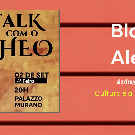
Bl
Al
alexfra
Cultura é a 