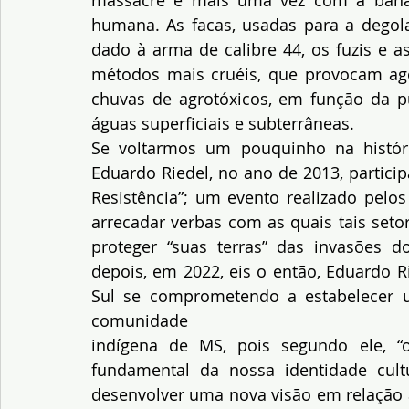
humana. As facas, usadas para a degola,
dado à arma de calibre 44, os fuzis e a
métodos mais cruéis, que provocam agon
chuvas de agrotóxicos, em função da pu
águas superficiais e subterrâneas.
Se voltarmos um pouquinho na históri
Eduardo Riedel, no ano de 2013, partici
Resistência”; um evento realizado pelos
arrecadar verbas com as quais tais seto
proteger “suas terras” das invasões 
depois, em 2022, eis o então, Eduardo R
Sul se comprometendo a estabelecer u
comunidade
indígena de MS, pois segundo ele, “o
fundamental da nossa identidade cult
desenvolver uma nova visão em relação a