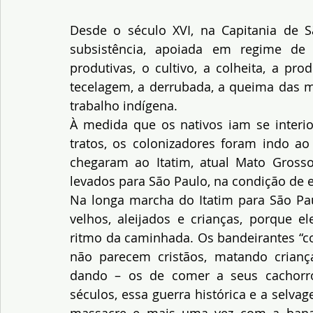
Desde o século XVI, na Capitania de 
subsistência, apoiada em regime de e
produtivas, o cultivo, a colheita, a pr
tecelagem, a derrubada, a queima das m
trabalho indígena.
À medida que os nativos iam se interio
tratos, os colonizadores foram indo ao
chegaram ao Itatim, atual Mato Grosso
levados para São Paulo, na condição de 
Na longa marcha do Itatim para São Pau
velhos, aleijados e crianças, porque e
ritmo da caminhada. Os bandeirantes “
não parecem cristãos, matando crianç
dando – os de comer a seus cachorros
séculos, essa guerra histórica e a selv
massacre e mais uma vez com a banali