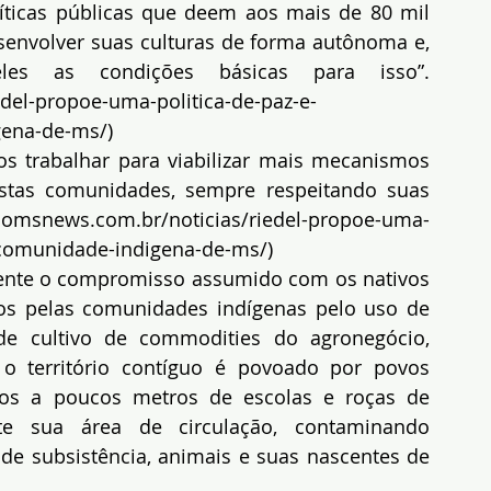
íticas públicas que deem aos mais de 80 mil 
envolver suas culturas de forma autônoma e, 
ao mesmo tempo, oferecer a eles as condições básicas para isso”. 
edel-propoe-uma-politica-de-paz-e-
gena-de-ms/
)
 trabalhar para viabilizar mais mecanismos 
tas comunidades, sempre respeitando suas 
riomsnews.com.br/noticias/riedel-propoe-uma-
-comunidade-indigena-de-ms/
)
nte o compromisso assumido com os nativos 
s pelas comunidades indígenas pelo uso de 
de cultivo de commodities do agronegócio, 
 território contíguo é povoado por povos 
dos a poucos metros de escolas e roças de 
nte sua área de circulação, contaminando 
de subsistência, animais e suas nascentes de 