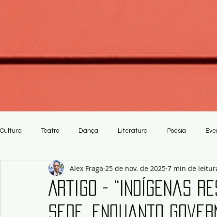
Cultura
Teatro
Dança
Literatura
Poesia
Eve
Alex Fraga
25 de nov. de 2025
7 min de leitur
Crítica
Artesanato
Artigo - “Indígenas r
sede, enquanto Govern