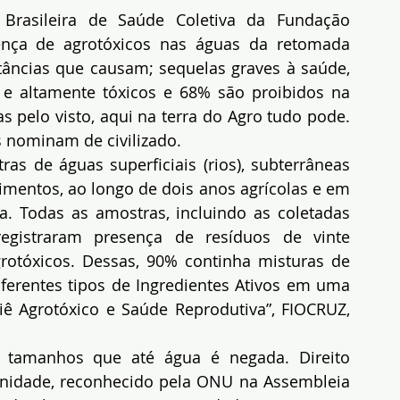
Brasileira de Saúde Coletiva da Fundação 
ença de agrotóxicos nas águas da retomada 
âncias que causam; sequelas graves à saúde, 
e altamente tóxicos e 68% são proibidos na 
as pelo visto, aqui na terra do Agro tudo pode. 
s nominam de civilizado.
as de águas superficiais (rios), subterrâneas 
imentos, ao longo de dois anos agrícolas e em 
. Todas as amostras, incluindo as coletadas 
registraram presença de resíduos de vinte 
agrotóxicos. Dessas, 90% continha misturas de 
iferentes tipos de Ingredientes Ativos em uma 
ê Agrotóxico e Saúde Reprodutiva”, FIOCRUZ, 
 tamanhos que até água é negada. Direito 
idade, reconhecido pela ONU na Assembleia 