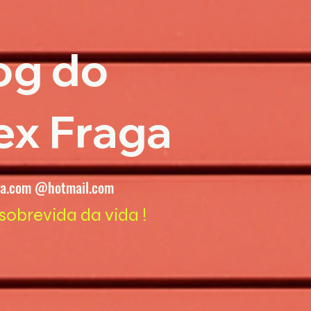
og do
ex Fraga
ga.com @hotmail.com
sobrevida da vida !