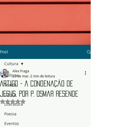
Post
Cultura
Alex Fraga
Cultura
29 de mar.
2 min de leitura
Artigo - A condenação de
Teatro
Jesus, por P. Osmar Resende
Dança
Avaliado com NaN de 5 estrelas.
Literatura
Poesia
Eventos