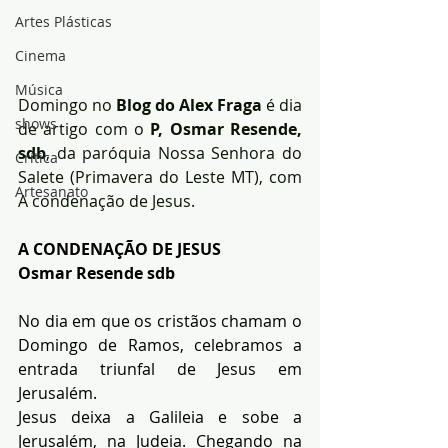
Artes Plásticas
Cinema
Música
Domingo no 
Blog do Alex Fraga
 é dia 
shows
de artigo com o 
P, Osmar Resende, 
sdb
, da paróquia Nossa Senhora do 
Crítica
Salete (Primavera do Leste MT), com 
Artesanato
A condenação de Jesus.
A CONDENAÇÃO DE JESUS 
Osmar Resende sdb
No dia em que os cristãos chamam o 
Domingo de Ramos, celebramos a 
entrada triunfal de Jesus em 
Jerusalém.
Jesus deixa a Galileia e sobe a 
Jerusalém, na Judeia. Chegando na 