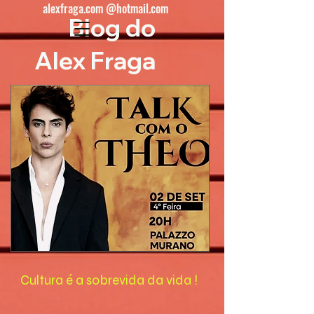
alexfraga.com @hotmail.com
Blog do
Alex Fraga
Cultura é a sobrevida da vida !