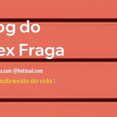
og do
ex Fraga
ga.com @hotmail.com
sobrevida da vida !