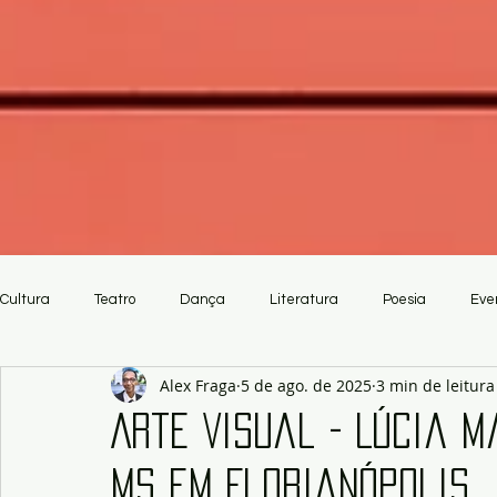
Cultura
Teatro
Dança
Literatura
Poesia
Eve
Alex Fraga
5 de ago. de 2025
3 min de leitura
Crítica
Artesanato
Arte Visual - Lúcia 
MS em Florianópolis