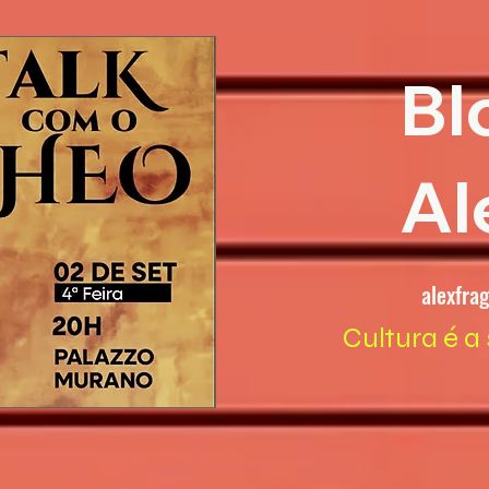
Bl
Al
alexfra
Cultura é a 