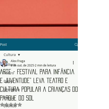
Post
Cultura
Alex Fraga
Cultura
8 de out. de 2025
2 min de leitura
Arte - Festival para Infância
Teatro
e Juventude” leva teatro e
Dança
cultura popular a crianças do
Literatura
Parque do Sol
Poesia
Avaliado com NaN de 5 estrelas.
Eventos