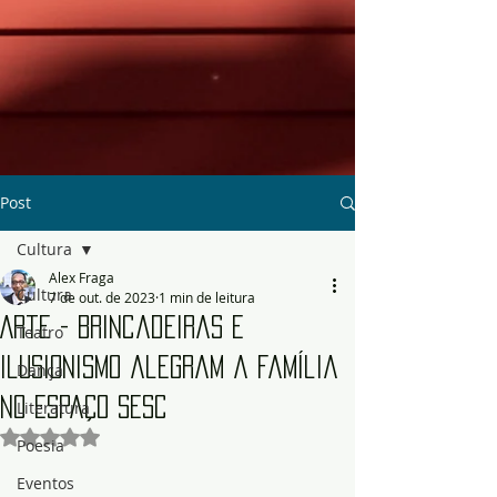
Post
Cultura
Alex Fraga
Cultura
7 de out. de 2023
1 min de leitura
Arte - Brincadeiras e
Teatro
ilusionismo alegram a família
Dança
no Espaço Sesc
Literatura
Avaliado com NaN de 5 estrelas.
Poesia
Eventos