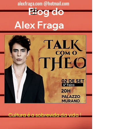
alexfraga.com @hotmail.com
Blog do
Alex Fraga
Cultura é a sobrevida da vida !