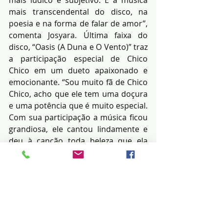
mais lúdico e subjetivo. É a música 
mais transcendental do disco, na 
poesia e na forma de falar de amor”, 
comenta Josyara. Última faixa do 
disco, “Oasis (A Duna e O Vento)” traz 
a participação especial de Chico 
Chico em um dueto apaixonado e 
emocionante. “Sou muito fã de Chico 
Chico, acho que ele tem uma doçura 
e uma potência que é muito especial. 
Com sua participação a música ficou 
grandiosa, ele cantou lindamente e 
deu à canção toda beleza que ela 
pedia”.
Para Josyara, este trabalho é 
diferente de todos os anteriores e, 
ao mesmo tempo, lhe conduziu para 
firmar uma identidade musical. “Eu 
desejo que a alegria que eu senti ao 