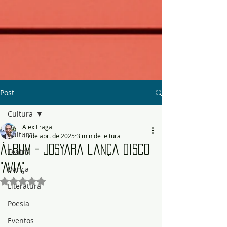
Post
Cultura
Alex Fraga
Cultura
13 de abr. de 2025
3 min de leitura
Álbum - Josyara lança disco
Teatro
"AVIA"
Dança
Avaliado com NaN de 5 estrelas.
Literatura
Poesia
Eventos