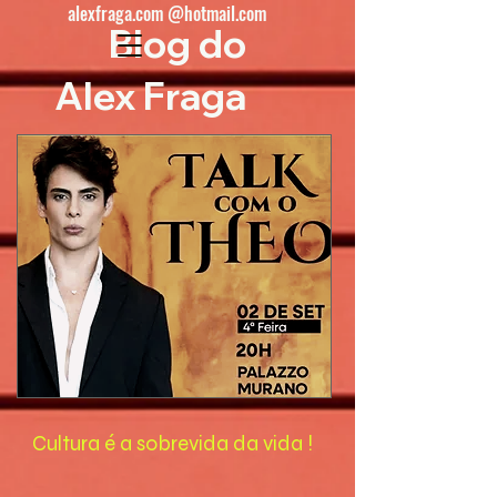
alexfraga.com @hotmail.com
Blog do
Alex Fraga
Cultura é a sobrevida da vida !